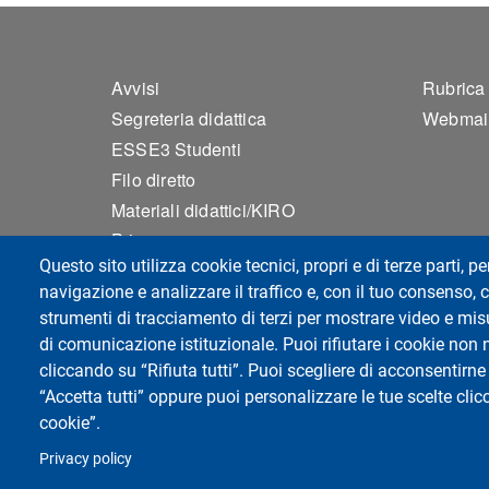
Footer 1
Foo
Avvisi
Rubrica
Segreteria didattica
Webmai
ESSE3 Studenti
Filo diretto
Materiali didattici/KIRO
Privacy
Questo sito utilizza cookie tecnici, propri e di terze parti, pe
Accessibilità
navigazione e analizzare il traffico e, con il tuo consenso, c
Mappa del sito
strumenti di tracciamento di terzi per mostrare video e misur
Impostazioni Cookie
di comunicazione istituzionale. Puoi rifiutare i cookie non 
cliccando su “Rifiuta tutti”. Puoi scegliere di acconsentirne 
“Accetta tutti” oppure puoi personalizzare le tue scelte cl
Dipartimento di Scienze Politiche e Sociali
cookie”.
Università degli Studi di Pavia
Corso Strada Nuova, 65 - 27100 Pavia
Privacy policy