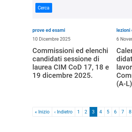
Cerca
prove ed esami
lezioni 
10 Dicembre 2025
6 Nove
Commissioni ed elenchi
Cale
candidati sessione di
didat
laurea CIM CoD 17, 18 e
lavor
19 dicembre 2025.
Comm
(A-L
Paginazione
Prima pagina
Pagina precedente
« Inizio
‹ Indietro
1
2
3
4
5
6
7
8