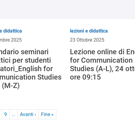
e didattica
lezioni e didattica
mbre 2025
23 Ottobre 2025
ndario seminari
Lezione online di En
tici per studenti
for Communication
atori_English for
Studies (A-L), 24 ot
unication Studies
ore 09:15
) (M-Z)
Pagina successiva
Ultima pagina
9
…
Avanti ›
Fine »