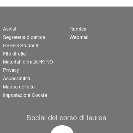
Footer 1
Footer 2
Avvisi
Rubrica
Segreteria didattica
Webmail
ESSE3 Studenti
Filo diretto
Materiali didattici/KIRO
Privacy
Accessibilità
Mappa del sito
Impostazioni Cookie
Social del corso di laurea