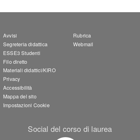
Footer 1
Footer 2
Avvisi
Rubrica
Segreteria didattica
Webmail
ESSE3 Studenti
Filo diretto
Materiali didattici/KIRO
Privacy
Accessibilità
Mappa del sito
Impostazioni Cookie
Social del corso di laurea