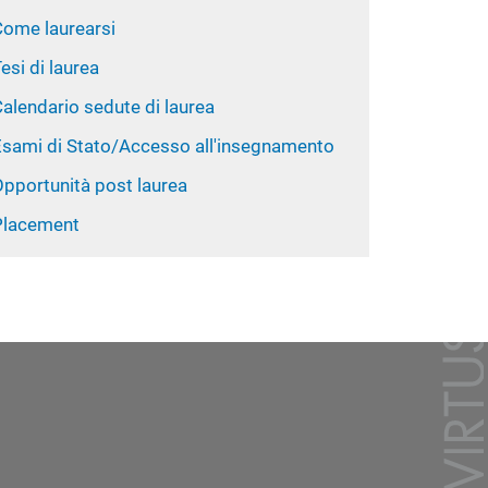
Come laurearsi
esi di laurea
alendario sedute di laurea
Esami di Stato/Accesso all'insegnamento
Opportunità post laurea
Placement