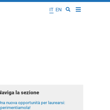
IT
EN
Naviga la sezione
na nuova opportunità per laurearsi:
sperimentiamola!