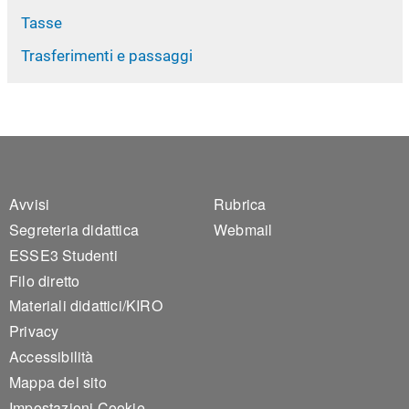
Tasse
Trasferimenti e passaggi
Footer 1
Footer 2
Avvisi
Rubrica
Segreteria didattica
Webmail
ESSE3 Studenti
Filo diretto
Materiali didattici/KIRO
Privacy
Accessibilità
Mappa del sito
Impostazioni Cookie