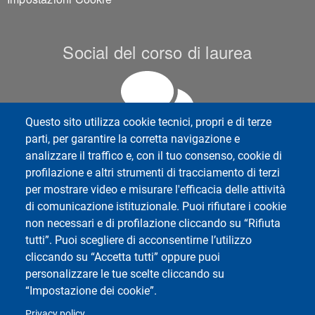
Social del corso di laurea
Questo sito utilizza cookie tecnici, propri e di terze
parti, per garantire la corretta navigazione e
analizzare il traffico e, con il tuo consenso, cookie di
profilazione e altri strumenti di tracciamento di terzi
Social di Ateneo
per mostrare video e misurare l'efficacia delle attività
di comunicazione istituzionale. Puoi rifiutare i cookie
non necessari e di profilazione cliccando su “Rifiuta
tutti”. Puoi scegliere di acconsentirne l’utilizzo
cliccando su “Accetta tutti” oppure puoi
personalizzare le tue scelte cliccando su
Dipartimento di Scienze Politiche e Sociali
Università degli Studi di Pavia
“Impostazione dei cookie”.
Corso Strada Nuova, 65 - 27100 Pavia
Privacy policy