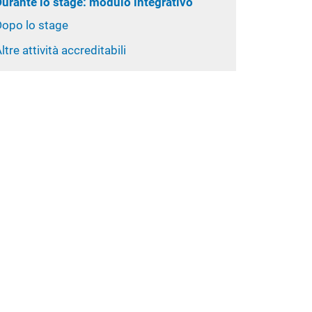
Durante lo stage: modulo integrativo
Dopo lo stage
ltre attività accreditabili