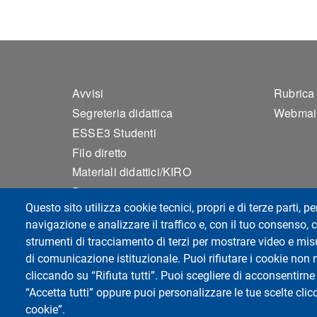
Footer 1
Foo
Avvisi
Rubrica
Segreteria didattica
Webmai
ESSE3 Studenti
Filo diretto
Materiali didattici/KIRO
Privacy
Questo sito utilizza cookie tecnici, propri e di terze parti, pe
Accessibilità
navigazione e analizzare il traffico e, con il tuo consenso, c
Mappa del sito
strumenti di tracciamento di terzi per mostrare video e misur
Impostazioni Cookie
di comunicazione istituzionale. Puoi rifiutare i cookie non 
cliccando su “Rifiuta tutti”. Puoi scegliere di acconsentirne 
“Accetta tutti” oppure puoi personalizzare le tue scelte cl
Dipartimento di Scienze Politiche e Sociali
cookie”.