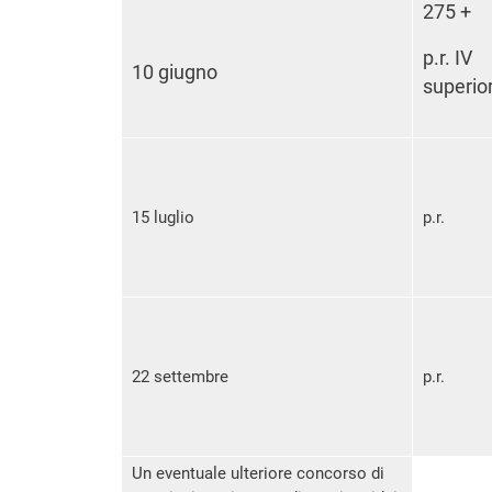
275 +
p.r. IV
10 giugno
superio
15 luglio
p.r.
22 settembre
p.r.
Un eventuale ulteriore concorso di