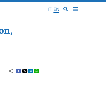
IT
EN
on,